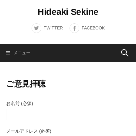
コ
Hideaki Sekine
ン
テ
ン
TWITTER
FACEBOOK
ツ
へ
ス
検
メニュー
キ
ッ
索:
プ
ご意見拝聴
お名前 (必須)
メールアドレス (必須)