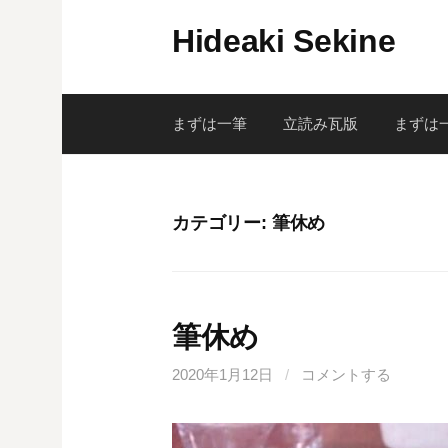
コ
Hideaki Sekine
ン
テ
ン
ツ
まずは一筆
立読み瓦版
まずは
へ
ス
キ
カテゴリー:
筆休め
ッ
プ
筆休め
2020年1月12日
/
コメントする