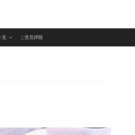
一見
ご意見拝聴