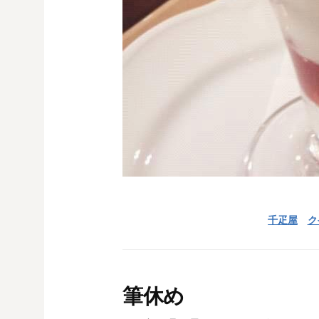
千疋屋
ク
筆休め