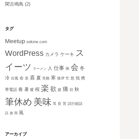
閑古鳴鳥
(2)
タグ
Meetup
sekine.com
ス
WordPress
ケーキ
カメラ
イーツ
会
仕事
冬
人
休
ラーメン
喜
寒
冷
夏
命
指
携
台風
哀
失敗
彼岸
忙
怒
楽
欲
痛
秋
春
暑
桜
帯電話
暖
疲
目
美味
筆休め
耳
良
苦
試行錯誤
風
話
遊
雨
アーカイブ