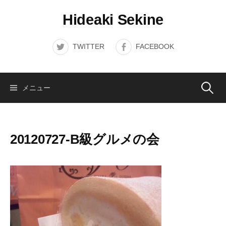
コ
Hideaki Sekine
ン
テ
ン
TWITTER
FACEBOOK
ツ
へ
ス
検
メニュー
キ
ッ
索:
プ
20120727-B級グルメの会