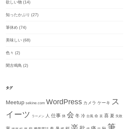
欲しい物
(14)
知ったかぶり
(27)
筆休め
(74)
美味しい
(68)
色々
(2)
閑古鳴鳥
(2)
タグ
ス
WordPress
Meetup
ケーキ
カメラ
sekine.com
イーツ
会
仕事
冬
喜
人
冷
夏
休
命
台風
哀
失敗
ラーメン
筆
楽
欲
痛
寒
秋
春
暑
桜
指
携帯電話
彼岸
忙
怒
暖
疲
目