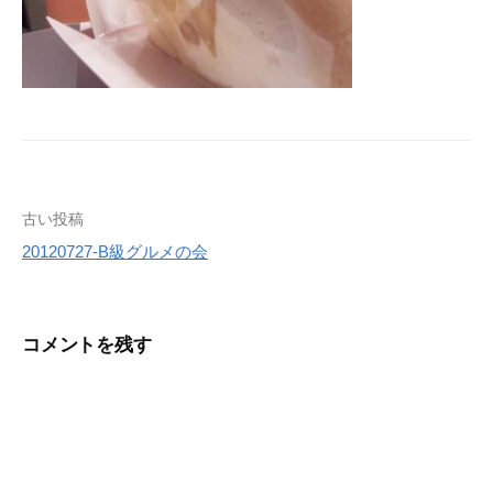
投
古い投稿
20120727-B級グルメの会
稿
ナ
ビ
コメントを残す
ゲ
ー
シ