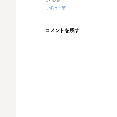
投
まずは一筆
稿
ナ
コメントを残す
ビ
ゲ
ー
シ
ョ
ン