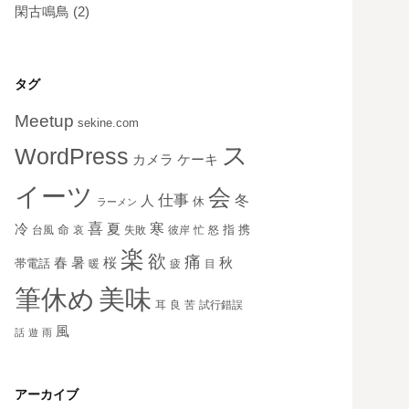
閑古鳴鳥
(2)
タグ
Meetup
sekine.com
ス
WordPress
ケーキ
カメラ
イーツ
会
仕事
冬
人
休
ラーメン
喜
寒
冷
夏
命
指
携
台風
哀
失敗
彼岸
忙
怒
楽
欲
痛
秋
春
暑
桜
帯電話
暖
疲
目
美味
筆休め
耳
良
苦
試行錯誤
風
話
遊
雨
アーカイブ