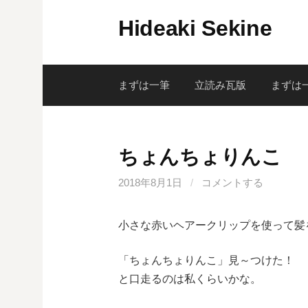
コ
Hideaki Sekine
ン
テ
ン
ツ
まずは一筆
立読み瓦版
まずは
へ
ス
キ
ちょんちょりんこ
ッ
プ
2018年8月1日
/
コメントする
小さな赤いヘアークリップを使って髪
「ちょんちょりんこ」見～つけた！
と口走るのは私くらいかな。