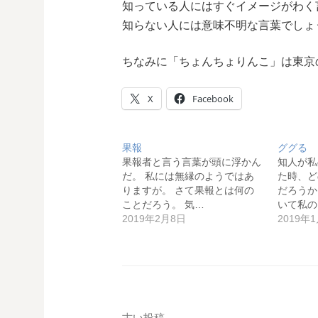
知っている人にはすぐイメージがわく
知らない人には意味不明な言葉でしょ
ちなみに「ちょんちょりんこ」は東京
X
Facebook
果報
ググる
果報者と言う言葉が頭に浮かん
知人が私
だ。 私には無縁のようではあ
た時、ど
りますが。 さて果報とは何の
だろうか？
ことだろう。 気…
いて私の
2019年2月8日
2019年
古い投稿