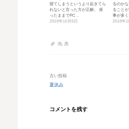
寝てしまうというより起きてら
るのかな
れないと言った方が正解。 座
ることが
ったままでPC…
事が多く
2018年10月6日
2018年
弛
,
愚
投
古い投稿
夏休み
稿
ナ
コメントを残す
ビ
ゲ