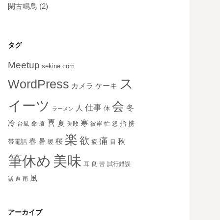
閑古鳴鳥
(2)
タグ
Meetup
sekine.com
ス
WordPress
ケーキ
カメラ
イーツ
会
仕事
冬
人
休
ラーメン
喜
寒
冷
夏
命
指
携
台風
哀
失敗
彼岸
忙
怒
楽
欲
痛
秋
春
暑
桜
帯電話
暖
疲
目
美味
筆休め
耳
良
苦
試行錯誤
風
話
遊
雨
アーカイブ