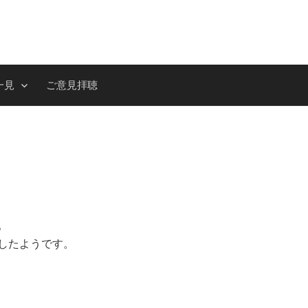
一見
ご意見拝聴
。
したようです。