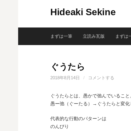
コ
Hideaki Sekine
ン
テ
ン
ツ
まずは一筆
立読み瓦版
まずは
へ
ス
キ
ぐうたら
ッ
プ
2018年8月14日
/
コメントする
ぐうたらとは、愚かで弛んでいること
愚ー弛（ぐーたる）→ぐうたらと変化
代表的な行動のパターンは
のんびり