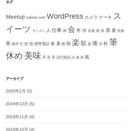
タグ
ス
WordPress
Meetup
ケーキ
カメラ
sekine.com
イーツ
会
仕事
冬
喜
人
冷
夏
休
命
台風
哀
失敗
ラーメン
筆
楽
欲
痛
寒
秋
春
暑
桜
指
携帯電話
彼岸
忙
怒
暖
疲
目
美味
休め
風
耳
良
苦
試行錯誤
話
遊
雨
アーカイブ
2020年1月
(2)
2019年12月
(5)
2019年11月
(4)
2019年10月
(4)