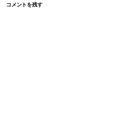
ビ
コメントを残す
ゲ
ー
シ
ョ
ン