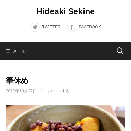
コ
Hideaki Sekine
ン
テ
ン
TWITTER
FACEBOOK
ツ
へ
ス
検
メニュー
キ
ッ
索:
プ
筆休め
2019年10月27日
/
コメントする