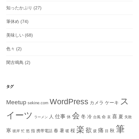
知ったかぶり
(27)
筆休め
(74)
美味しい
(68)
色々
(2)
閑古鳴鳥
(2)
タグ
ス
WordPress
Meetup
ケーキ
カメラ
sekine.com
イーツ
会
仕事
冬
喜
人
冷
夏
休
命
台風
哀
失敗
ラーメン
筆
楽
欲
痛
寒
秋
春
暑
桜
指
携帯電話
彼岸
忙
怒
暖
疲
目