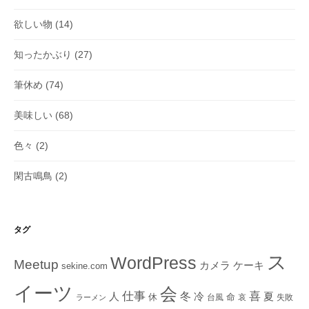
欲しい物
(14)
知ったかぶり
(27)
筆休め
(74)
美味しい
(68)
色々
(2)
閑古鳴鳥
(2)
タグ
ス
WordPress
Meetup
ケーキ
カメラ
sekine.com
イーツ
会
仕事
冬
喜
人
冷
夏
休
命
台風
哀
失敗
ラーメン