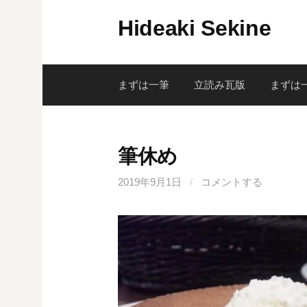
コ
Hideaki Sekine
ン
テ
ン
ツ
まずは一筆
立読み瓦版
まずは
へ
ス
キ
筆休め
ッ
プ
2019年9月1日
/
コメントする