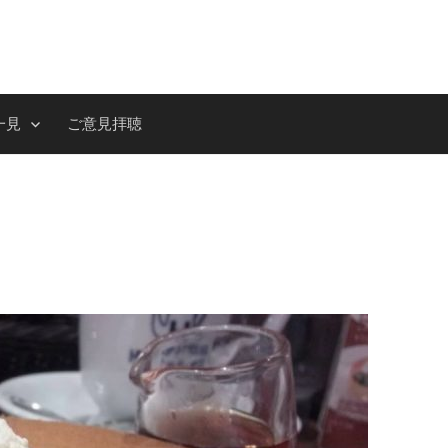
一見
ご意見拝聴