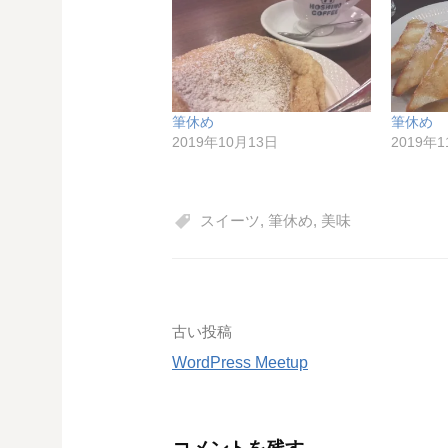
筆休め
筆休め
2019年10月13日
2019年
スイーツ
,
筆休め
,
美味
投
古い投稿
WordPress Meetup
稿
ナ