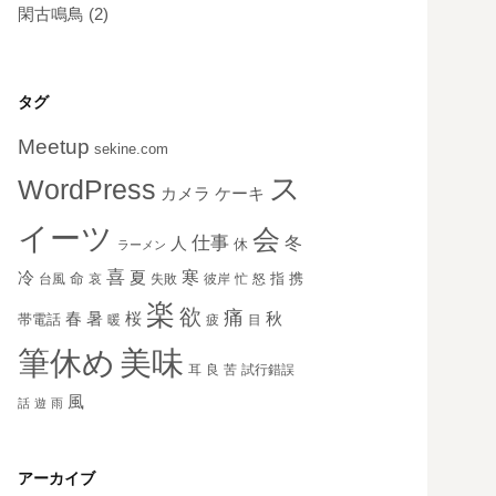
閑古鳴鳥
(2)
タグ
Meetup
sekine.com
ス
WordPress
ケーキ
カメラ
イーツ
会
仕事
冬
人
休
ラーメン
喜
寒
冷
夏
命
指
携
台風
哀
失敗
彼岸
忙
怒
楽
欲
痛
秋
春
暑
桜
帯電話
暖
疲
目
美味
筆休め
耳
良
苦
試行錯誤
風
話
遊
雨
アーカイブ