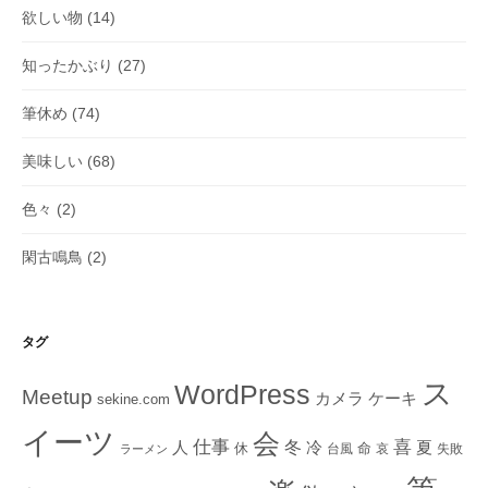
欲しい物
(14)
知ったかぶり
(27)
筆休め
(74)
美味しい
(68)
色々
(2)
閑古鳴鳥
(2)
タグ
ス
WordPress
Meetup
ケーキ
カメラ
sekine.com
イーツ
会
仕事
冬
喜
人
冷
夏
休
命
台風
哀
失敗
ラーメン