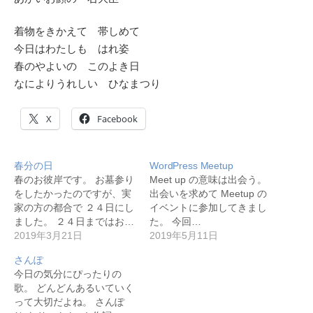
着物をきかえて 帯しめて
今日はわたしも はれ姿
春のやよいの このよき日
なによりうれしい ひなまつり
X
Facebook
春分の日
WordPress Meetup
春のお彼岸です。 お墓参り
Meet up の意味は出会う。
をしたかったのですが、実
出会いを求めて Meetup の
家の方の都合で ２４日にし
イベントに参加してきまし
ました。 ２４日まではお…
た。 今回…
2019年3月21日
2019年5月11日
さんぽ
今日の気分にぴったりの
歌。 どんどんあるいていく
って大切だよね。 さんぽ