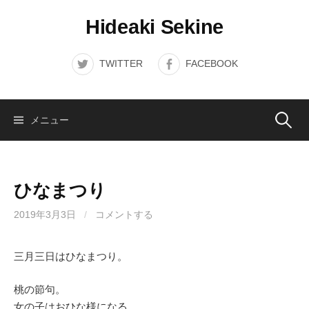
コ
Hideaki Sekine
ン
テ
ン
TWITTER
FACEBOOK
ツ
へ
ス
検
メニュー
キ
ッ
索:
プ
ひなまつり
2019年3月3日
/
コメントする
三月三日はひなまつり。
桃の節句。
女の子はおひな様になる。