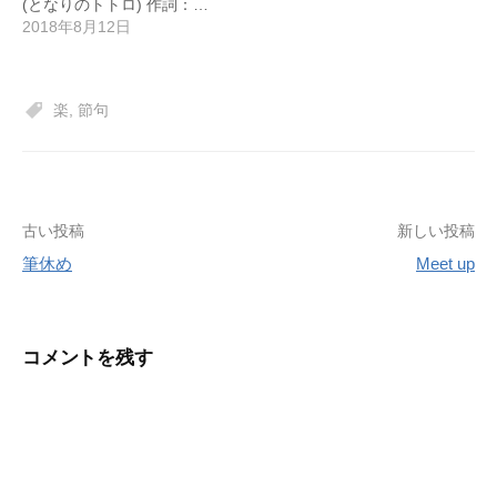
(となりのトトロ) 作詞：…
2018年8月12日
楽
,
節句
投
古い投稿
新しい投稿
筆休め
Meet up
稿
ナ
ビ
コメントを残す
ゲ
ー
シ