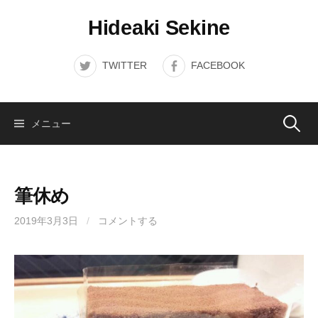
コ
Hideaki Sekine
ン
テ
ン
TWITTER
FACEBOOK
ツ
へ
ス
検
メニュー
キ
ッ
索:
プ
筆休め
2019年3月3日
/
コメントする