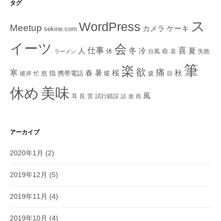
タグ
ス
WordPress
Meetup
ケーキ
カメラ
sekine.com
イーツ
会
仕事
冬
喜
人
冷
夏
休
命
台風
哀
失敗
ラーメン
筆
楽
欲
痛
寒
秋
春
暑
桜
指
携帯電話
彼岸
忙
怒
暖
疲
目
美味
休め
風
耳
良
苦
試行錯誤
話
遊
雨
アーカイブ
2020年1月
(2)
2019年12月
(5)
2019年11月
(4)
2019年10月
(4)