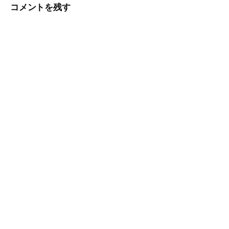
ビ
コメントを残す
ゲ
ー
シ
ョ
ン