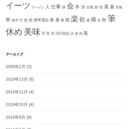
イーツ
会
仕事
冬
喜
人
冷
夏
休
命
台風
哀
失敗
ラーメン
筆
楽
欲
痛
寒
秋
春
暑
桜
指
携帯電話
彼岸
忙
怒
暖
疲
目
美味
休め
風
耳
良
苦
試行錯誤
話
遊
雨
アーカイブ
2020年1月
(2)
2019年12月
(5)
2019年11月
(4)
2019年10月
(4)
2019年9月
(8)