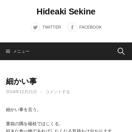
コ
Hideaki Sekine
ン
テ
ン
TWITTER
FACEBOOK
ツ
へ
ス
検
メニュー
キ
ッ
索:
プ
細かい事
2018年12月21日
/
コメントする
細かい事を言う。
重箱の隅を楊枝でほじくる。
好きな食べ物であればしたくなる気持ちは分かります。