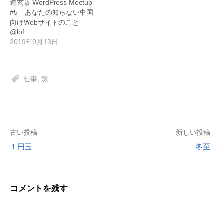
道玄坂 WordPress Meetup
#5 あなたの知らない中国
向けWebサイトのこと
@lof…
2019年9月13日
仕事
,
嫌
投
古い投稿
新しい投稿
１円玉
冬至
稿
ナ
ビ
コメントを残す
ゲ