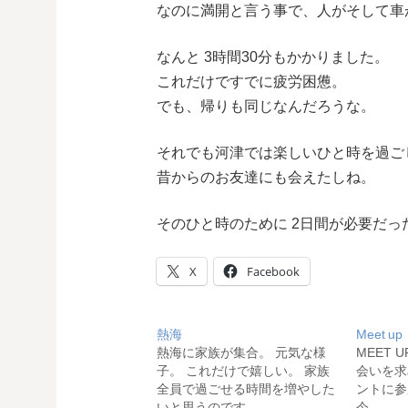
なのに満開と言う事で、人がそして車
なんと 3時間30分もかかりました。
これだけですでに疲労困憊。
でも、帰りも同じなんだろうな。
それでも河津では楽しいひと時を過ご
昔からのお友達にも会えたしね。
そのひと時のために 2日間が必要だっ
X
Facebook
熱海
Meet up
熱海に家族が集合。 元気な様
MEET 
子。 これだけで嬉しい。 家族
会いを求め
全員で過ごせる時間を増やした
ントに参
いと思うのです…
今…