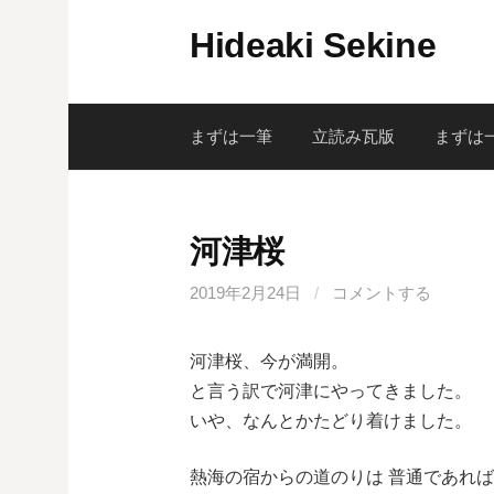
コ
Hideaki Sekine
ン
テ
ン
ツ
まずは一筆
立読み瓦版
まずは
へ
ス
キ
河津桜
ッ
プ
2019年2月24日
/
コメントする
河津桜、今が満開。
と言う訳で河津にやってきました。
いや、なんとかたどり着けました。
熱海の宿からの道のりは 普通であれば 