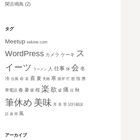
閑古鳴鳥
(2)
タグ
Meetup
sekine.com
ス
WordPress
ケーキ
カメラ
イーツ
会
仕事
冬
人
休
ラーメン
喜
寒
冷
夏
命
指
携
台風
哀
失敗
彼岸
忙
怒
楽
欲
痛
秋
春
暑
桜
帯電話
暖
疲
目
美味
筆休め
耳
良
苦
試行錯誤
風
話
遊
雨
アーカイブ