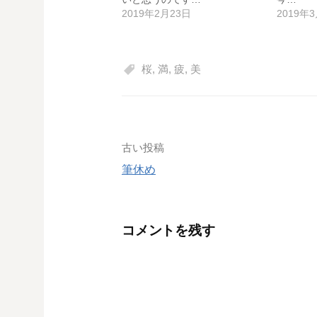
2019年2月23日
2019年
桜
,
満
,
疲
,
美
投
古い投稿
筆休め
稿
ナ
コメントを残す
ビ
ゲ
ー