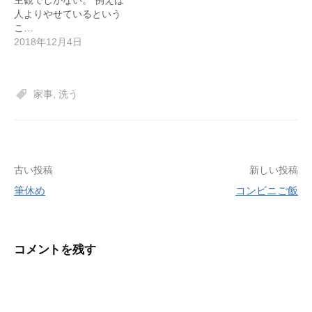
人よりやせているという
こ…
2018年12月4日
家事
,
洗う
投
古い投稿
新しい投稿
筆休め
コンビニご飯
稿
ナ
ビ
コメントを残す
ゲ
ー