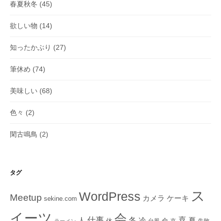
春夏秋冬
(45)
欲しい物
(14)
知ったかぶり
(27)
筆休め
(74)
美味しい
(68)
色々
(2)
閑古鳴鳥
(2)
タグ
ス
WordPress
Meetup
ケーキ
カメラ
sekine.com
イーツ
会
仕事
冬
喜
人
冷
夏
休
命
台風
哀
失敗
ラーメン