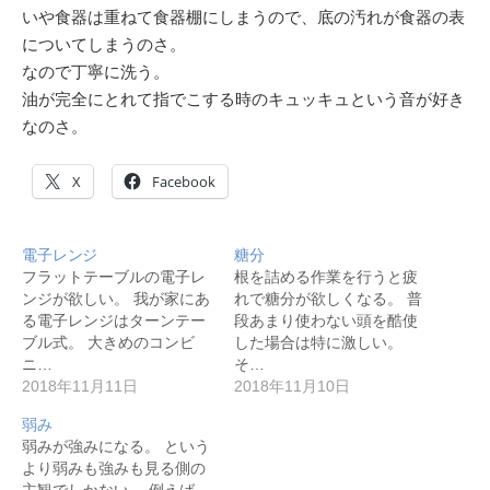
いや食器は重ねて食器棚にしまうので、底の汚れが食器の表
についてしまうのさ。
なので丁寧に洗う。
油が完全にとれて指でこする時のキュッキュという音が好き
なのさ。
X
Facebook
電子レンジ
糖分
フラットテーブルの電子レ
根を詰める作業を行うと疲
ンジが欲しい。 我が家にあ
れで糖分が欲しくなる。 普
る電子レンジはターンテー
段あまり使わない頭を酷使
ブル式。 大きめのコンビ
した場合は特に激しい。
ニ…
そ…
2018年11月11日
2018年11月10日
弱み
弱みが強みになる。 という
より弱みも強みも見る側の
主観でしかない。 例えば