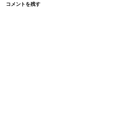
ビ
コメントを残す
ゲ
ー
シ
ョ
ン