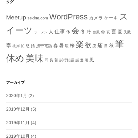
タグ
ス
WordPress
Meetup
ケーキ
カメラ
sekine.com
イーツ
会
仕事
冬
喜
人
冷
夏
休
命
台風
哀
失敗
ラーメン
筆
楽
欲
痛
寒
秋
春
暑
桜
指
携帯電話
彼岸
忙
怒
暖
疲
目
美味
休め
風
耳
良
苦
試行錯誤
話
遊
雨
アーカイブ
2020年1月
(2)
2019年12月
(5)
2019年11月
(4)
2019年10月
(4)