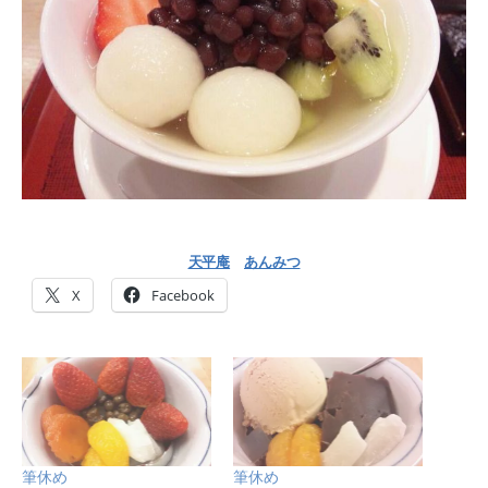
天平庵
あんみつ
X
Facebook
筆休め
筆休め