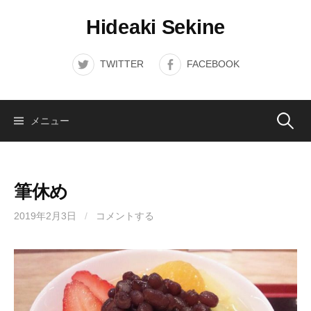
コ
Hideaki Sekine
ン
テ
ン
TWITTER
FACEBOOK
ツ
へ
ス
検
メニュー
キ
ッ
索:
プ
筆休め
2019年2月3日
/
コメントする