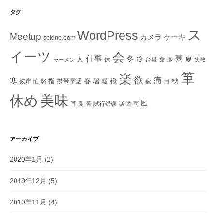
タグ
ス
WordPress
Meetup
ケーキ
カメラ
sekine.com
イーツ
会
仕事
冬
喜
人
冷
夏
休
命
台風
哀
失敗
ラーメン
筆
楽
欲
痛
寒
秋
春
暑
桜
指
携帯電話
彼岸
忙
怒
暖
疲
目
美味
休め
風
耳
良
苦
試行錯誤
話
遊
雨
アーカイブ
2020年1月
(2)
2019年12月
(5)
2019年11月
(4)