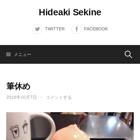
コ
Hideaki Sekine
ン
テ
ン
TWITTER
FACEBOOK
ツ
へ
ス
検
メニュー
キ
ッ
索:
プ
筆休め
2018年10月7日
/
コメントする