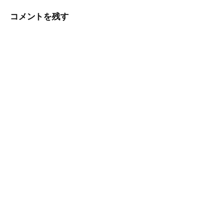
ビ
コメントを残す
ゲ
ー
シ
ョ
ン