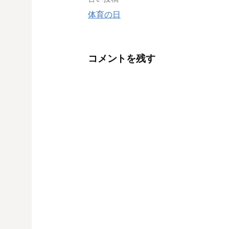
投
体育の日
稿
ナ
コメントを残す
ビ
ゲ
ー
シ
ョ
ン