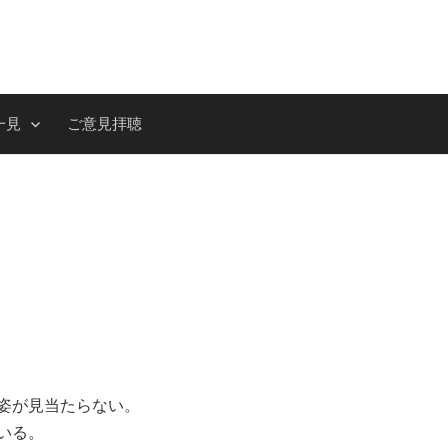
一見
ご意見拝聴
姿が見当たらない。
いる。