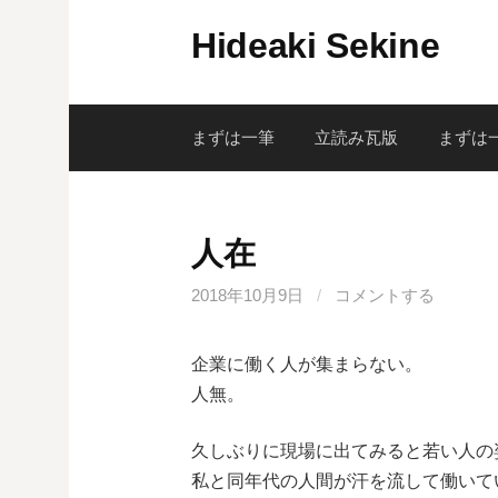
コ
Hideaki Sekine
ン
テ
ン
ツ
まずは一筆
立読み瓦版
まずは
へ
ス
キ
人在
ッ
プ
2018年10月9日
/
コメントする
企業に働く人が集まらない。
人無。
久しぶりに現場に出てみると若い人の
私と同年代の人間が汗を流して働いて