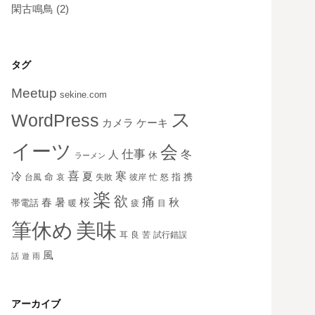
閑古鳴鳥
(2)
タグ
Meetup
sekine.com
ス
WordPress
ケーキ
カメラ
イーツ
会
仕事
冬
人
休
ラーメン
喜
寒
冷
夏
命
指
携
台風
哀
失敗
彼岸
忙
怒
楽
欲
痛
秋
春
暑
桜
帯電話
暖
疲
目
美味
筆休め
耳
良
苦
試行錯誤
風
話
遊
雨
アーカイブ