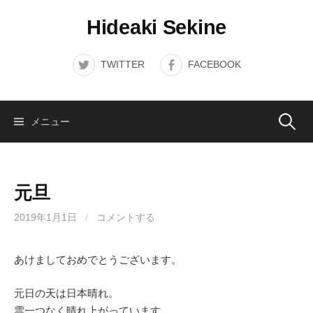
コ
Hideaki Sekine
ン
テ
ン
TWITTER
FACEBOOK
ツ
へ
ス
検
メニュー
キ
ッ
索:
プ
元旦
2019年1月1日
/
コメントする
あけましておめでとうございます。
元日の天は日本晴れ。
雲一つなく晴れ上がっています。