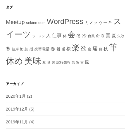
タグ
ス
WordPress
Meetup
ケーキ
カメラ
sekine.com
イーツ
会
仕事
冬
喜
人
冷
夏
休
命
台風
哀
失敗
ラーメン
筆
楽
欲
痛
寒
秋
春
暑
桜
指
携帯電話
彼岸
忙
怒
暖
疲
目
美味
休め
風
耳
良
苦
試行錯誤
話
遊
雨
アーカイブ
2020年1月
(2)
2019年12月
(5)
2019年11月
(4)