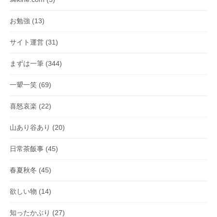
お勉強
(13)
サイト運営
(31)
まずは一筆
(344)
一顰一笑
(69)
喜怒哀楽
(22)
山あり谷あり
(20)
日常茶飯事
(45)
春夏秋冬
(45)
欲しい物
(14)
知ったかぶり
(27)