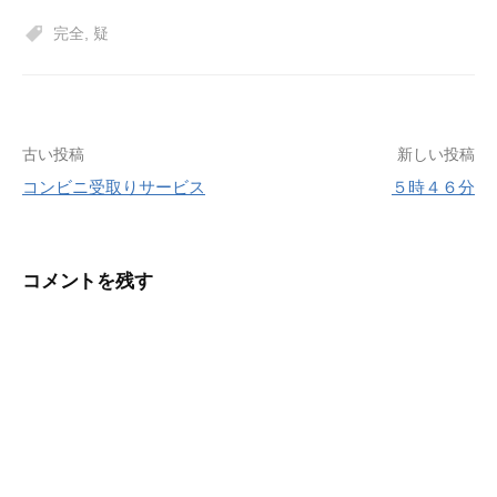
完全
,
疑
投
古い投稿
新しい投稿
コンビニ受取りサービス
５時４６分
稿
ナ
ビ
コメントを残す
ゲ
ー
シ
ョ
ン