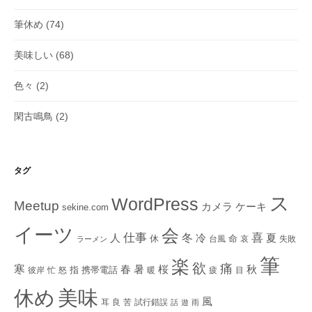
筆休め
(74)
美味しい
(68)
色々
(2)
閑古鳴鳥
(2)
タグ
ス
WordPress
Meetup
ケーキ
カメラ
sekine.com
イーツ
会
仕事
冬
喜
人
冷
夏
休
命
台風
哀
失敗
ラーメン
筆
楽
欲
痛
寒
秋
春
暑
桜
指
携帯電話
彼岸
忙
怒
暖
疲
目
美味
休め
風
耳
良
苦
試行錯誤
話
遊
雨