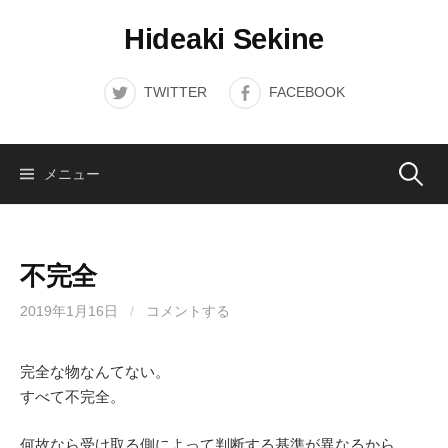
コ
Hideaki Sekine
ン
テ
ン
TWITTER
FACEBOOK
ツ
へ
ス
検
メニュー
キ
ッ
索:
プ
不完全
2019年1月16日
/
コメントする
完全な物なんてない。
すべて不完全。
何故なら受け取る側によって判断する基準が異なるから。