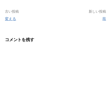
投
古い投稿
新しい投稿
変える
苺
稿
ナ
ビ
コメントを残す
ゲ
ー
シ
ョ
ン