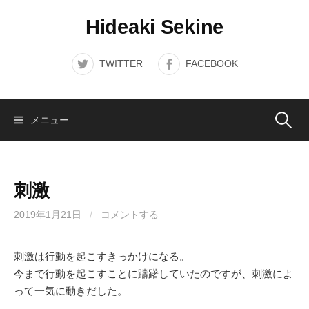
コ
Hideaki Sekine
ン
テ
ン
TWITTER
FACEBOOK
ツ
へ
ス
検
メニュー
キ
ッ
索:
プ
刺激
2019年1月21日
/
コメントする
刺激は行動を起こすきっかけになる。
今まで行動を起こすことに躊躇していたのですが、刺激によ
って一気に動きだした。