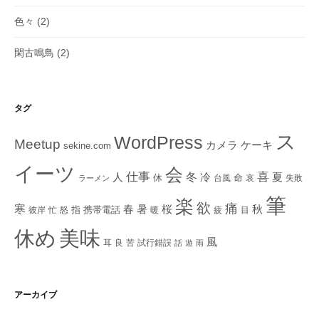
色々
(2)
閑古鳴鳥
(2)
タグ
ス
WordPress
Meetup
ケーキ
カメラ
sekine.com
イーツ
会
仕事
冬
喜
人
冷
夏
休
命
台風
哀
失敗
ラーメン
筆
楽
欲
痛
寒
秋
春
暑
桜
指
携帯電話
彼岸
忙
怒
暖
疲
目
美味
休め
風
耳
良
苦
試行錯誤
話
遊
雨
アーカイブ